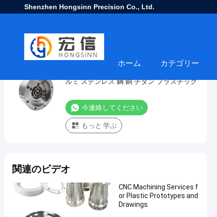
Shenzhen Hongsinn Precision Co., Ltd.
ホーム
カテゴリー
大型 信頼性の高い5軸CNC加工サービス ア
大
ルミ ステンレス 鋼 銅 チタン プラスチック
型
信
今連絡してください
頼
もっと 学ぶ
性
の
高
関連のビデオ
い
5
CNC Machining Services f
軸
or Plastic Prototypes and
Drawings
CNC