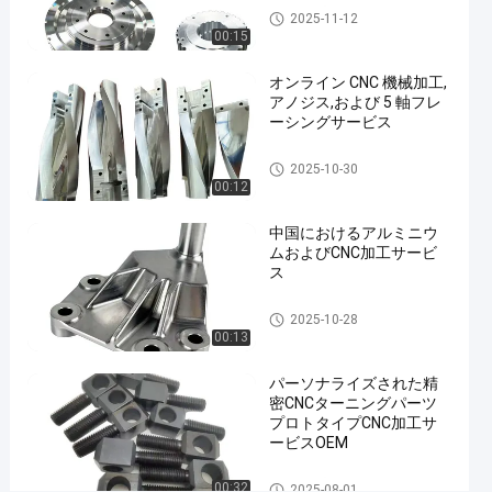
加
CNC回転部品
2025-11-12
00:15
工
サ
オンライン CNC 機械加工,
アノジス,および 5 軸フレ
ー
ーシングサービス
ビ
5つの軸線CNCの機械化
ス
2025-10-30
00:12
ア
ル
中国におけるアルミニウ
ムおよびCNC加工サービ
ミ
ス
ス
5つの軸線CNCの機械化
テ
2025-10-28
00:13
ン
レ
パーソナライズされた精
密CNCターニングパーツ
ス
プロトタイプCNC加工サ
鋼
ービスOEM
銅
CNC回転部品
00:32
2025-08-01