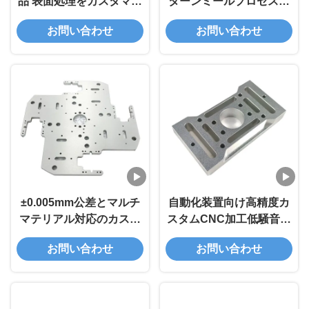
品 表面処理をカスタマイ
ターンミールプロセスを
ズし,幅広い材料選択
持つカスタム高精度CNC
お問い合わせ
お問い合わせ
ターンミール駆動シャフ
ト
±0.005mm公差とマルチ
自動化装置向け高精度カ
マテリアル対応のカスタ
スタムCNC加工低騒音セ
ム5軸CNC加工ブラケッ
ルフ・ルブリケーティン
お問い合わせ
お問い合わせ
トおよびハウジング
グ・ギアおよびラック