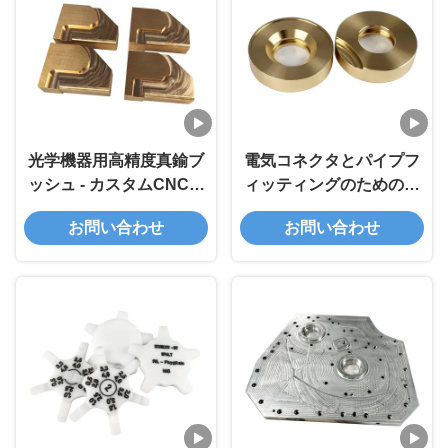
光学機器用高精度真鍮ブ
電気コネクタとパイプフ
ッシュ - カスタムCNC加
ィッティングのための高
工耐摩耗部品
精度容量を持つカスタム
お問い合わせ
お問い合わせ
CNC加工銅部品