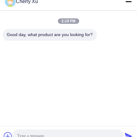
Cherry Xu
8:30-22:30
住所
2:19 PM
会社の住所
Good day, what product are you looking for?
广东省深圳市宝安区沙井新桥岗仔大街3号
工場住所
广东省深圳市宝安区沙井新桥岗仔大街3号
テレ
86-0755-27097532-8:30
中国 良質 オーダーメイドのCNC加工サービス サプライヤー。
Copyright © -2026 Shenzhen Hongsinn Precision Co., Ltd. 無断複
写・転載を禁じます。
プライバシーポリシー
|
地図